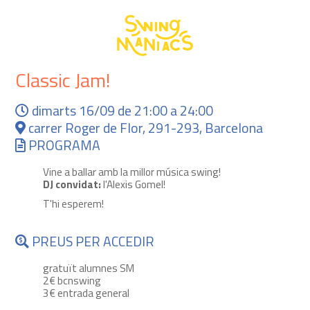
Classic Jam!
dimarts 16/09 de 21:00 a 24:00
carrer Roger de Flor, 291-293, Barcelona
PROGRAMA
Vine a ballar amb la millor música swing!
DJ convidat:
l'Alexis Gomel!
T'hi esperem!
PREUS PER ACCEDIR
gratuït alumnes SM
2€ bcnswing
3€ entrada general